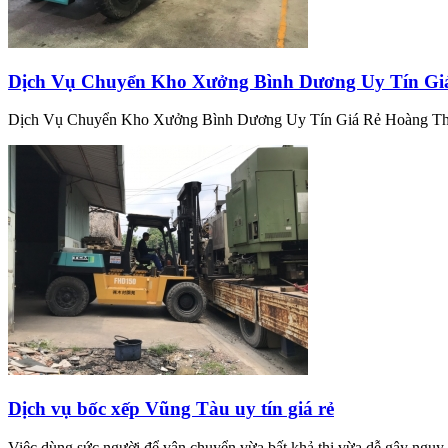
Dịch Vụ Chuyển Kho Xưởng Bình Dương Uy Tín Gi
Dịch Vụ Chuyển Kho Xưởng Bình Dương Uy Tín Giá Rẻ Hoàng T
Dịch vụ bốc xếp Vũng Tàu uy tín giá rẻ
Việc dùng sức người để vận chuyển vừa bất khả thi vừa dễ gây nguy 