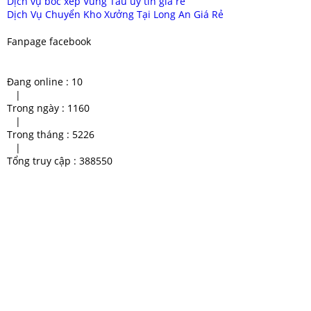
Dịch vụ bốc xếp Vũng Tàu uy tín giá rẻ
Dịch Vụ Chuyển Kho Xưởng Tại Long An Giá Rẻ
Fanpage facebook
Đang online :
10
|
Trong ngày :
1160
|
Trong tháng :
5226
|
Tổng truy cập :
388550
Dịch vụ cho thuê xe cẩu hàng
giá thuê xe cẩu 2 tấn
xe cau gia re binh duong
xe nâng bình dương giá rẻ
Dịch vụ xe cẩu TPHCM
chuyen xe cau binh duong uy
tin
Cho thuê xe cẩu kato Binh
Cho Thuê Xe Cẩu Chất Lượng
Duong
Cao
xe nâng mới nhất 2020
giá thuê xe cẩu 10 tấn
xe cau hang gia re binh duong
Xe cẩu hàng giá rẻ
thuê xe cẩu Thủ Dầu Một
thuê xe cẩu
cho thuê xe cẩu bình dương
thuê xe cẩu bình dương