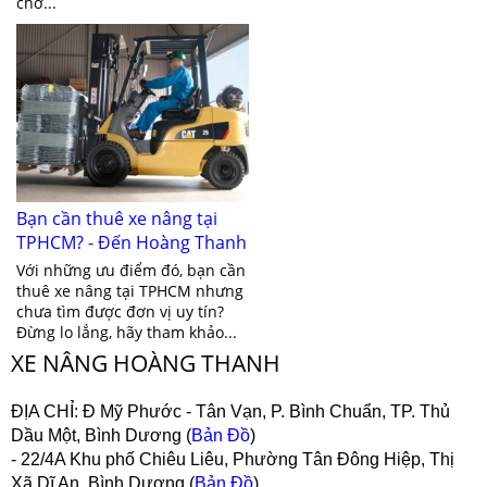
chở...
Bạn cần thuê xe nâng tại
TPHCM? - Đến Hoàng Thanh
ngay
Với những ưu điểm đó, bạn cần
thuê xe nâng tại TPHCM nhưng
chưa tìm được đơn vị uy tín?
Đừng lo lắng, hãy tham khảo...
XE NÂNG HOÀNG THANH
ĐỊA CHỈ:
Đ Mỹ Phước - Tân Vạn, P. Bình Chuẩn, TP. Thủ
Dầu Một, Bình Dương (
Bản Đồ
)
- 22/4A Khu phố Chiêu Liêu, Phường Tân Đông Hiệp, Thị
Xã Dĩ An, Bình Dương (
Bản Đồ
)