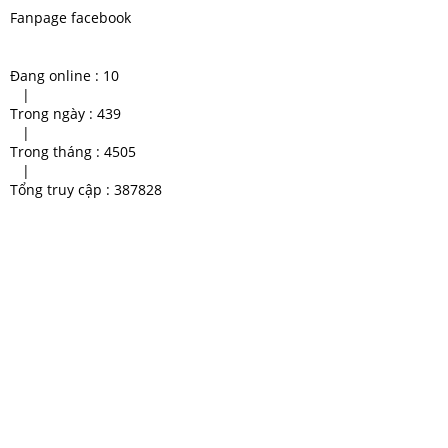
Fanpage facebook
Đang online :
10
|
Trong ngày :
439
|
Trong tháng :
4505
|
Tổng truy cập :
387828
Cho thuê xe cẩu kato Binh
Cho Thuê Xe Cẩu Chất Lượng
Duong
Cao
cho thuê xe cẩu Bình Dương
xe cau gia re binh duong
xe cẩu giá hữu nghị
xe nâng mới nhất 2020
Cho thuê xe cẩu tại Bình Dương
xe nâng bình dương giá rẻ
xe nang dong nai gia re
Xe cẩu hàng giá rẻ
thuê xe cẩu bình dương
xe cau hang gia re binh duong
giá thuê xe cẩu 10 tấn
giá thuê xe cẩu 2 tấn
thuê xe cẩu
chuyên cung cấp xe cẩu bình
duong
chuyen xe cau binh duong uy
cho thuê xe cẩu bình dương
tin