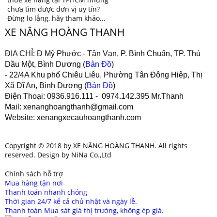
chưa tìm được đơn vị uy tín?
Đừng lo lắng, hãy tham khảo...
XE NÂNG HOÀNG THANH
ĐỊA CHỈ:
Đ Mỹ Phước - Tân Vạn, P. Bình Chuẩn, TP. Thủ
Dầu Một, Bình Dương (
Bản Đồ
)
- 22/4A Khu phố Chiêu Liêu, Phường Tân Đông Hiệp, Thị
Xã Dĩ An, Bình Dương (
Bản Đồ
)
Điện Thoại
: 0936.916.111 - 0974.142.395 Mr.Thanh
Mail
: xenanghoangthanh@gmail.com
Website
: xenangxecauhoangthanh.com
Copyright © 2018 by XE NÂNG HOÀNG THANH. All rights
reserved. Design by NiNa Co.,Ltd
Chính sách hỗ trợ
Mua hàng tận nơi
Thanh toán nhanh chóng
Thời gian 24/7 kể cả chủ nhật và ngày lễ.
Thanh toán Mua sát giá thị trường, không ép giá.