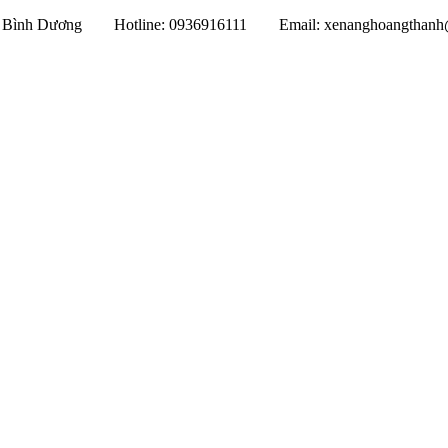
Một, Bình Dương
Hotline: 0936916111
Email: xenanghoangthan