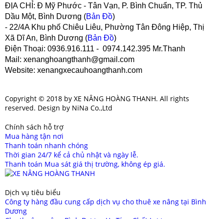
ĐỊA CHỈ:
Đ Mỹ Phước - Tân Vạn, P. Bình Chuẩn, TP. Thủ
Dầu Một, Bình Dương (
Bản Đồ
)
- 22/4A Khu phố Chiêu Liêu, Phường Tân Đông Hiệp, Thị
Xã Dĩ An, Bình Dương (
Bản Đồ
)
Điện Thoại
: 0936.916.111 - 0974.142.395 Mr.Thanh
Mail
: xenanghoangthanh@gmail.com
Website
: xenangxecauhoangthanh.com
Copyright © 2018 by XE NÂNG HOÀNG THANH. All rights
reserved. Design by NiNa Co.,Ltd
Chính sách hỗ trợ
Mua hàng tận nơi
Thanh toán nhanh chóng
Thời gian 24/7 kể cả chủ nhật và ngày lễ.
Thanh toán Mua sát giá thị trường, không ép giá.
Dịch vụ tiêu biểu
Công ty hàng đầu cung cấp dịch vụ cho thuê xe nâng tại Bình
Dương