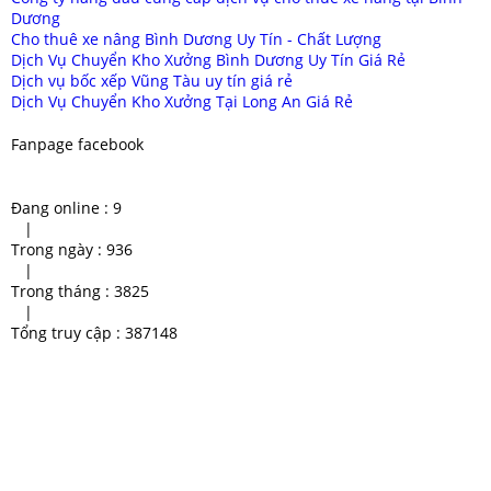
Dương
Cho thuê xe nâng Bình Dương Uy Tín - Chất Lượng
Dịch Vụ Chuyển Kho Xưởng Bình Dương Uy Tín Giá Rẻ
Dịch vụ bốc xếp Vũng Tàu uy tín giá rẻ
Dịch Vụ Chuyển Kho Xưởng Tại Long An Giá Rẻ
Fanpage facebook
Đang online :
9
|
Trong ngày :
936
|
Trong tháng :
3825
|
Tổng truy cập :
387148
Cho thuê xe cẩu kato Binh
chuyên cung cấp xe cẩu bình
Duong
duong
cho thuê xe cẩu Bình Dương
Cho thuê xe cẩu tại Bình Dương
giá thuê xe cẩu 10 tấn
xe cẩu bình dương uy tín
Xe cẩu hàng giá rẻ
chuyen xe cau binh duong uy
tin