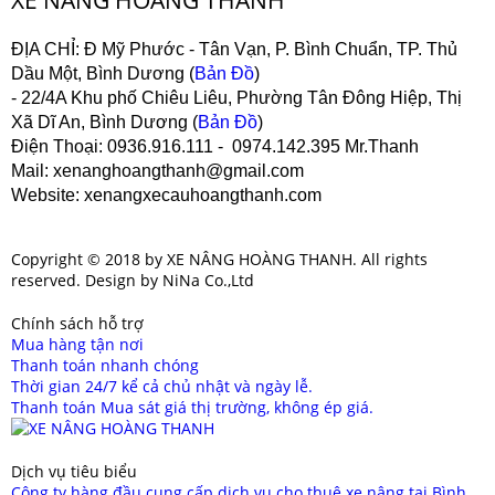
ĐỊA CHỈ:
Đ Mỹ Phước - Tân Vạn, P. Bình Chuẩn, TP. Thủ
Dầu Một, Bình Dương (
Bản Đồ
)
- 22/4A Khu phố Chiêu Liêu, Phường Tân Đông Hiệp, Thị
Xã Dĩ An, Bình Dương (
Bản Đồ
)
Điện Thoại
: 0936.916.111 - 0974.142.395 Mr.Thanh
Mail
: xenanghoangthanh@gmail.com
Website
: xenangxecauhoangthanh.com
Copyright © 2018 by XE NÂNG HOÀNG THANH. All rights
reserved. Design by NiNa Co.,Ltd
Chính sách hỗ trợ
Mua hàng tận nơi
Thanh toán nhanh chóng
Thời gian 24/7 kể cả chủ nhật và ngày lễ.
Thanh toán Mua sát giá thị trường, không ép giá.
Dịch vụ tiêu biểu
Công ty hàng đầu cung cấp dịch vụ cho thuê xe nâng tại Bình