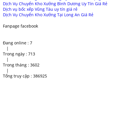
Dịch Vụ Chuyển Kho Xưởng Bình Dương Uy Tín Giá Rẻ
Dịch vụ bốc xếp Vũng Tàu uy tín giá rẻ
Dịch Vụ Chuyển Kho Xưởng Tại Long An Giá Rẻ
Fanpage facebook
Đang online :
7
|
Trong ngày :
713
|
Trong tháng :
3602
|
Tổng truy cập :
386925
giá thuê xe cẩu 10 tấn
chuyen xe cau binh duong uy
tin
Thuê xe cẩu giá rẻ
cho thuê xe cẩu bình dương
Cho thuê xe cẩu chuyên dùng
xe cẩu giá hữu nghị
cho thuê xe cẩu Bình Dương
xe nâng mới nhất 2020
xe cau hang gia re binh duong
Cho Thuê Xe Cẩu Chất Lượng
Cao
xe nâng bình dương giá rẻ
chuyên cung cấp xe cẩu bình