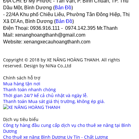
ĐỊA CHỈ:
Đ Mỹ Phước - Tân Vạn, P. Bình Chuẩn, TP. Thủ
Dầu Một, Bình Dương (
Bản Đồ
)
- 22/4A Khu phố Chiêu Liêu, Phường Tân Đông Hiệp, Thị
Xã Dĩ An, Bình Dương (
Bản Đồ
)
Điện Thoại
: 0936.916.111 - 0974.142.395 Mr.Thanh
Mail
: xenanghoangthanh@gmail.com
Website
: xenangxecauhoangthanh.com
Copyright © 2018 by XE NÂNG HOÀNG THANH. All rights
reserved. Design by NiNa Co.,Ltd
Chính sách hỗ trợ
Mua hàng tận nơi
Thanh toán nhanh chóng
Thời gian 24/7 kể cả chủ nhật và ngày lễ.
Thanh toán Mua sát giá thị trường, không ép giá.
Dịch vụ tiêu biểu
Công ty hàng đầu cung cấp dịch vụ cho thuê xe nâng tại Bình
Dương
Cho thuê xe nâng Bình Dương Uy Tín - Chất Lượng