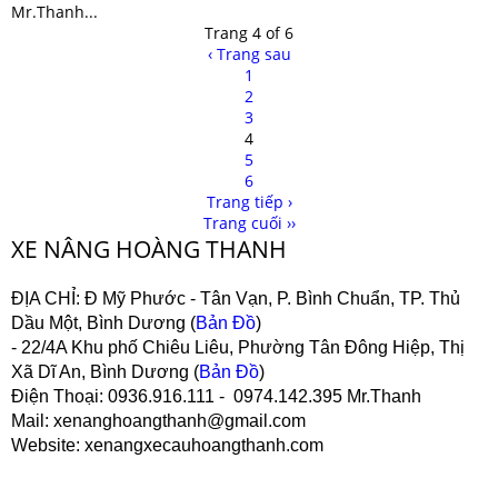
Mr.Thanh...
Trang 4 of 6
‹ Trang sau
1
2
3
4
5
6
Trang tiếp ›
Trang cuối ››
XE NÂNG HOÀNG THANH
ĐỊA CHỈ:
Đ Mỹ Phước - Tân Vạn, P. Bình Chuẩn, TP. Thủ
Dầu Một, Bình Dương (
Bản Đồ
)
- 22/4A Khu phố Chiêu Liêu, Phường Tân Đông Hiệp, Thị
Xã Dĩ An, Bình Dương (
Bản Đồ
)
Điện Thoại
: 0936.916.111 - 0974.142.395 Mr.Thanh
Mail
: xenanghoangthanh@gmail.com
Website
: xenangxecauhoangthanh.com