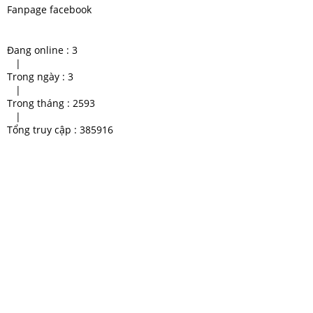
Fanpage facebook
Đang online :
3
|
Trong ngày :
3
|
Trong tháng :
2593
|
Tổng truy cập :
385916
Cho Thuê Xe Cẩu Chất Lượng
thuê xe cẩu Thủ Dầu Một
Cao
Dịch vụ xe cẩu TPHCM
Xe cẩu hàng giá rẻ
Cho thuê xe cẩu tại Bình Dương
giá thuê xe cẩu 2 tấn
thuê xe cẩu
giá thuê xe cẩu 10 tấn
xe cẩu giá hữu nghị
xe cau gia re binh duong
Cho thuê xe cẩu chuyên dùng
xe nâng mới nhất 2020
chuyên cung cấp xe cẩu bình
chuyen xe cau binh duong uy
duong
tin
cho thuê xe cẩu bình dương
cho thuê xe cẩu Bình Dương
thuê xe cẩu bình dương
Cho thuê xe cẩu kato Binh
Duong