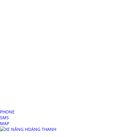
Dịch vụ cho thuê xe cẩu hàng
Thuê xe cẩu giá rẻ
xe cau hang gia re binh duong
xe cẩu bình dương uy tín
xe nâng bình dương giá rẻ
xe nang dong nai gia re
PHONE
SMS
MAP